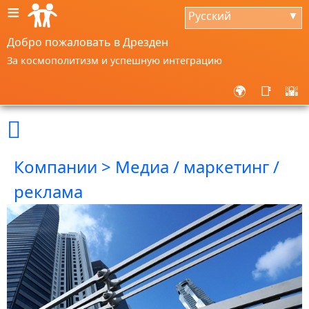
≡
Русский
▼
Добро пожаловать в Дрезден
За космополитизм и успешную интеграцию
🌍
📑
🌇

Компании > Медиа / маркетинг /
реклама