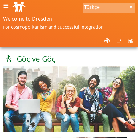
≡
Türkçe
▼
Welcome to Dresden
For cosmopolitanism and successful integration
🌍
📑
🌇
🚶
Göç ve Göç