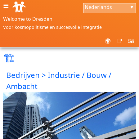
≡
Nederlands
▼
Welcome to Dresden
Voor kosmopolitisme en succesvolle integratie
🌍
📑
🌇
🏗
Bedrijven > Industrie / Bouw /
Ambacht