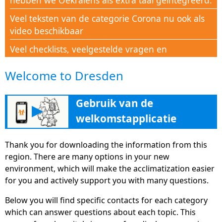
hebben we Oekraïens als extra taal geïntegreerd.
Veel teksten van de categorie Corona nu ook als
video beschikbaar
Veel checklists, veelgestelde vragen en
documenten beschikbaar in de Corona Help-sectie
Welcome to Dresden
Nieuwe categorie Corona-Hulp om alle mensen in
deze crisistijd met kennis te ondersteunen
Gebruik van de
▶
Nieuwe rubriek "Onderwijs" helpt met veel tips,
welkomstapplicatie
adressen en informatie bij vervolgopleidingen, om
Duitsland
hun weg naar de Duitse arbeidsmarkt te vinden
Thank you for downloading the information from this
De welkomstapplicatie Duitsland is nu eenvoudig
region. There are many options in your new
en breed beschikbaar als websiteversie op
environment, which will make the acclimatization easier
deutschland.welcome-app-germany.de
for you and actively support you with many questions.
Zustersplatform www.Familie-und-Beruf.online
Below you will find specific contacts for each category
voor een betere balans tussen werk en privéleven,
which can answer questions about each topic. This
beschikbaar als gratis apps, website en pc-