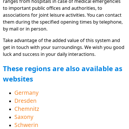
ranges from hospitals in case of medical emergencies
software.
to important public offices and authorities, to
associations for joint leisure activities. You can contact
De nieuwe rubriek "Arbeidsmarkt" geeft veel tips
them during the specified opening times by telephone,
en informatie om u te helpen bij uw start in de
by mail or in person.
wereld van het werk.
Take advantage of the added value of this system and
Geanimeerde uitleg video's direct op veel
get in touch with your surroundings. We wish you good
gebieden helpt bij het begrijpen en leren van
luck and success in your daily interactions.
Duits.
These regions are also available as
Nu ook beschikbaar in het Pools en Tsjechisch voor
een beter nabuurschap.
websites
Het onderwijsaanbod draagt bij aan een
Germany
succesvolle taalverwerving voor een beter begrip
van de taal.
Dresden
Chemnitz
Nieuwe regio Vorpommern-Greifwald County
Saxony
Vorpommern-Greifwald beschikbaar om te
Schwerin
downloaden