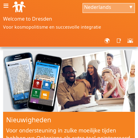
≡
Nederlands
▼
Welcome to Dresden
Voor kosmopolitisme en succesvolle integratie
🌍
📑
🌇
Nieuwigheden
Voor ondersteuning in zulke moeilijke tijden