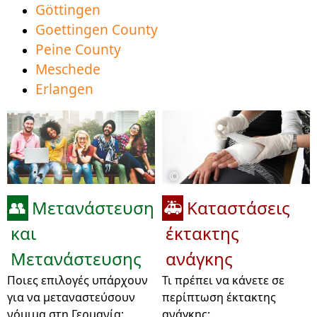
Göttingen
Goettingen County
Peine County
Meschede
Erlangen
©
Μετανάστευση
Καταστάσεις
👥
🚑
και
έκτακτης
Μετανάστευσης
ανάγκης
Ποιες επιλογές υπάρχουν
Τι πρέπει να κάνετε σε
για να μεταναστεύσουν
περίπτωση έκτακτης
νόμιμα στη Γερμανία;
ανάγκης;