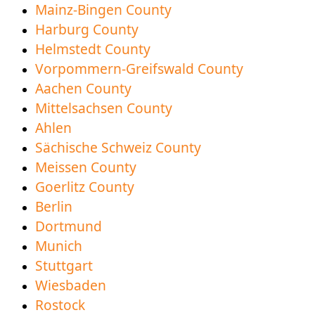
Mainz-Bingen County
κατανόηση
Harburg County
Νέα περιφέρεια Vorpommern-Greifswald County
Helmstedt County
διαθέσιμη για λήψη
Vorpommern-Greifswald County
Aachen County
Mittelsachsen County
Ahlen
Sächische Schweiz County
Meissen County
Goerlitz County
Berlin
Dortmund
Munich
Stuttgart
Wiesbaden
Rostock