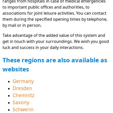
ranges from hospitals in case of medical emergencies
deutschland.welcome-app-germany.de
to important public offices and authorities, to
Η πλατφόρμα Sisters www.Familie-und-
associations for joint leisure activities. You can contact
Beruf.online για καλύτερη ισορροπία εργασίας-
them during the specified opening times by telephone,
προσωπικής ζωής, διαθέσιμη ως δωρεάν
by mail or in person.
εφαρμογές, ιστοσελίδα και λογισμικό Η / Υ
Take advantage of the added value of this system and
Το νέο τμήμα "Αγορά εργασίας" παρέχει πολλές
get in touch with your surroundings. We wish you good
συμβουλές και πληροφορίες που θα σας
luck and success in your daily interactions.
βοηθήσουν να ξεκινήσετε στον κόσμο της
These regions are also available as
εργασίας
websites
Τα κινούμενα βίντεο εξήγησης απευθείας σε
πολλούς τομείς βοηθούν στην εύκολη κατανόηση
Germany
και εκμάθηση γερμανικών
Dresden
Τώρα διατίθεται και στα πολωνικά και στα τσεχικά
Chemnitz
για καλύτερη γειτνίαση
Saxony
Ο τομέας των εκπαιδευτικών προσφορών βοηθά
Schwerin
στην επιτυχή εκμάθηση γλωσσών για καλύτερη