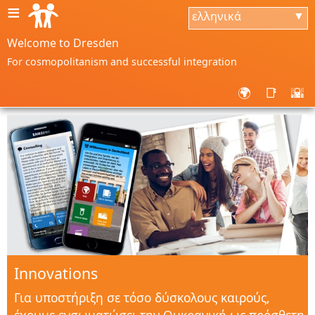
≡
ελληνικά
▼
Welcome to Dresden
For cosmopolitanism and successful integration
🌍
📑
🌇
Innovations
Για υποστήριξη σε τόσο δύσκολους καιρούς,