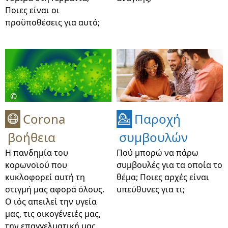
Ποιες είναι οι
προϋποθέσεις για αυτό;
©
Corona
Παροχή
😷
💁
βοήθεια
συμβουλών
Η πανδημία του
Πού μπορώ να πάρω
κορωνοϊού που
συμβουλές για τα οποία το
κυκλοφορεί αυτή τη
θέμα; Ποιες αρχές είναι
στιγμή μας αφορά όλους.
υπεύθυνες για τι;
Ο ιός απειλεί την υγεία
μας, τις οικογένειές μας,
την επαγγελματική μας