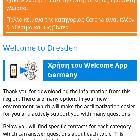
έχουμε ενσωματώσει την Ουκρανική ως πρόσθετη
γλώσσα.
Πολλά κείμενα της κατηγορίας Corona είναι πλέον
διαθέσιμα και ως βίντεο
Πολλές λίστες ελέγχου, συχνές ερωτήσεις και
Welcome to Dresden
έγγραφα είναι διαθέσιμα στην ενότητα Corona
Help
Χρήση του Welcome App
Νέα κατηγορία Corona-Aid για την υποστήριξη
▶
όλων των ανθρώπων σε αυτή την περίοδο της
Germany
κρίσης με γνώση
Thank you for downloading the information from this
Η νέα ενότητα "Εκπαίδευση" βοηθά με πολλές
region. There are many options in your new
συμβουλές, διευθύνσεις και πληροφορίες για
environment, which will make the acclimatization easier
περαιτέρω εκπαίδευση, προκειμένου να βρουν το
for you and actively support you with many questions.
δρόμο τους στη γερμανική αγορά εργασίας
Below you will find specific contacts for each category
Το Welcome App Germany είναι πλέον απλά και
which can answer questions about each topic. This
ευρέως διαθέσιμο ως έκδοση ιστότοπου στο