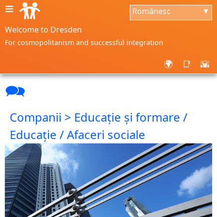
≡
Românesc
▼
Welcome to Dresden
For cosmopolitanism and successful integration
🌍
📑
🌇
🗪
Companii > Educație și formare /
Educație / Afaceri sociale