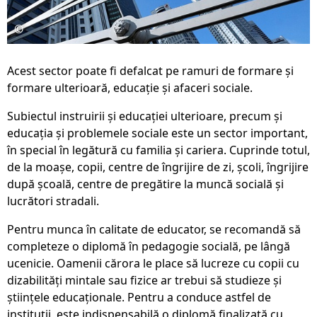
©
Acest sector poate fi defalcat pe ramuri de formare și
formare ulterioară, educație și afaceri sociale.
Subiectul instruirii și educației ulterioare, precum și
educația și problemele sociale este un sector important,
în special în legătură cu familia și cariera. Cuprinde totul,
de la moașe, copii, centre de îngrijire de zi, școli, îngrijire
după școală, centre de pregătire la muncă socială și
lucrători stradali.
Pentru munca în calitate de educator, se recomandă să
completeze o diplomă în pedagogie socială, pe lângă
ucenicie. Oamenii cărora le place să lucreze cu copii cu
dizabilități mintale sau fizice ar trebui să studieze și
științele educaționale. Pentru a conduce astfel de
instituții, este indispensabilă o diplomă finalizată cu