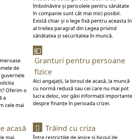
îmbolnăvire și pericolele pentru sănătate
în companie sunt cât mai mici posibil.
Există chiar și o lege fixă pentru aceasta în
al treilea paragraf din Legea privind
sănătatea și securitatea în muncă.
💶
Granturi pentru persoane
umeroase
amele de
fizice
e guvernele
Aici angajații, la biroul de acasă, la muncă
olicita
cu normă redusă sau cei care nu mai pot
at? Oferim o
lucra deloc, vor găsi informații importante
ă a
despre finanțe în perioada crizei.
im cele mai
de acasă
Trăind cu criza

ele mai
Între restricțiile de ieșire și biroul de