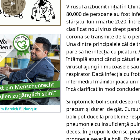
▶
Virusul a izbucnit inițial în Chi
80.000 de persoane au fost inf
sfârșitul lunii martie 2020. Înt
clasificat noul virus drept pan
corona se transmite de la o per
Una dintre principalele căi de 
pare să fie infecția cu picături.
întâmplă atunci când picăturile
virusul ajung în mucoasele sau 
respirator. Dacă infecția cu frot
intermediul mâinilor joacă un r
încă clarificat în mod concluden
Simptomele bolii sunt deseori t
precum și dureri de gât. Cursur
bolii pot duce la probleme respi
pneumonie cu insuficiență pul
deces. În grupurile de risc, po
progresie severă a bolii. Printr