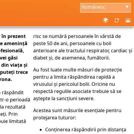
Românesc
▼
🌍
📑
🌇
 în prezent
risc se numără persoanele în vârstă de
 ne amenință
peste 50 de ani, persoanele cu boli
ofesională,
anterioare ale tractului respirator, cardiac și
vei găsi
diabet și, de asemenea, fumătorii.
 din viața și
Au fost luate multe măsuri de protecție
 puteți trece
pentru a limita răspândirea rapidă a
orona.
virusului și pericolul bolii. Oricine nu
respectă regulile asociate trebuie să se
a răspândit
aștepte la sancțiuni severe.
ntr-o perioadă
la rezultată
Acestea sunt măsurile esențiale pentru
ți. Prin
protejarea tuturor:
uie limitată
Conținerea răspândirii prin distanța