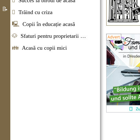

Succes la biroul de acasă
educaţionale
Sistemul
📝

Trăind cu criza
de
Despre
azil
🖳
Copii în educație acasă
Germania
App
🐶
Sfaturi pentru proprietarii de animale de companie
Advert
bine
👪
Acasă cu copii mici
ati
venit