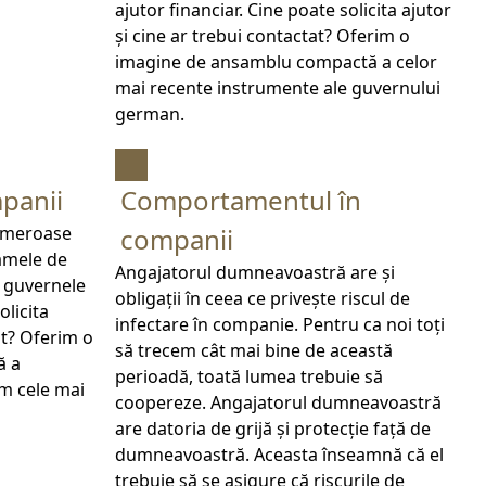
ajutor financiar. Cine poate solicita ajutor
și cine ar trebui contactat? Oferim o
imagine de ansamblu compactă a celor
mai recente instrumente ale guvernului
german.
panii
Comportamentul în
umeroase
companii
amele de
Angajatorul dumneavoastră are și
e guvernele
obligații în ceea ce privește riscul de
olicita
infectare în companie. Pentru ca noi toți
at? Oferim o
să trecem cât mai bine de această
ă a
perioadă, toată lumea trebuie să
im cele mai
coopereze. Angajatorul dumneavoastră
are datoria de grijă și protecție față de
dumneavoastră. Aceasta înseamnă că el
trebuie să se asigure că riscurile de