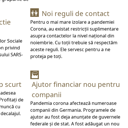
Noi reguli de contact
👫
ctie
Pentru o mai mare izolare a pandemiei
Corona, au existat restricții suplimentare
asupra contactelor la nivel național din
lor Sociale
noiembrie. Cu toții trebuie să respectăm
on privind
aceste reguli. Ele servesc pentru a ne
sului SARS-
proteja pe toți.
🏭
p scurt
Ajutor financiar nou pentru
i adesea
companii
Profitați de
Pandemia corona afectează numeroase
u muncă cu
companii din Germania. Programele de
decalajul.
ajutor au fost deja anunțate de guvernele
federale și de stat. A fost adăugat un nou