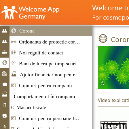
Welcome t
For cosmopol
👥
😷
Corona
😷
Coro
Home
👥
📜
Ordonanta de protectie corona
Migrație
🚑
👫
Noi reguli de contact
și
Situaţii
😷
👔
Bani de lucru pe timp scurt
imigrație
de
Ajutor
💁
🏭
Ajutor financiar nou pentru companii
urgenţă
Corona
Consiliere
©
💼
💶
Granturi pentru companii
Piaţa
🏭
Comportamentul în companii
Video explica
forţei
Companii

€
Măsuri fiscale
de
Viaţa
🎓
muncă
💶
Granturi pentru persoane fizice
cotidiană
Oportunităţile
🚶