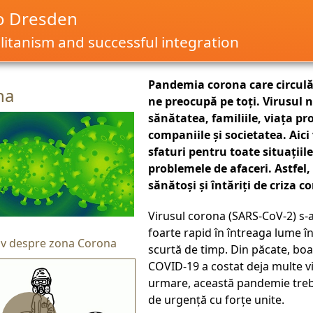
o Dresden
itanism and successful integration
Pandemia corona care circulă
na
ne preocupă pe toți. Virusul
sănătatea, familiile, viața pr
companiile și societatea. Aici 
sfaturi pentru toate situațiile
problemele de afaceri. Astfel,
sănătoși și întăriți de criza c
Virusul corona (SARS-CoV-2) s-
foarte rapid în întreaga lume î
tiv despre zona Corona
scurtă de timp. Din păcate, boa
COVID-19 a costat deja multe vie
urmare, această pandemie treb
de urgență cu forțe unite.