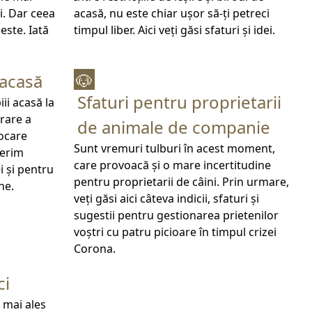
i. Dar ceea
acasă, nu este chiar ușor să-ți petreci
este. Iată
timpul liber. Aici veți găsi sfaturi și idei.
 acasă
🐶
Sfaturi pentru proprietarii
iii acasă la
rare a
de animale de companie
vocare
Sunt vremuri tulburi în acest moment,
ferim
care provoacă și o mare incertitudine
i și pentru
pentru proprietarii de câini. Prin urmare,
ne.
veți găsi aici câteva indicii, sfaturi și
sugestii pentru gestionarea prietenilor
voștri cu patru picioare în timpul crizei
Corona.
ci
, mai ales