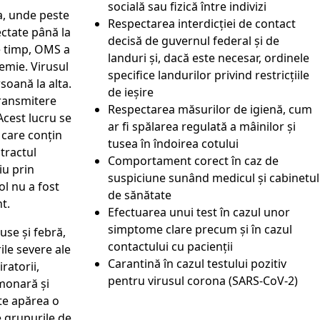
socială sau fizică între indivizi
na, unde peste
Respectarea interdicției de contact
ectate până la
decisă de guvernul federal și de
re timp, OMS a
landuri și, dacă este necesar, ordinele
demie. Virusul
specifice landurilor privind restricțiile
soană la alta.
de ieșire
transmitere
Respectarea măsurilor de igienă, cum
 Acest lucru se
ar fi spălarea regulată a mâinilor și
 care conțin
tusea în îndoirea cotului
tractul
Comportament corect în caz de
iu prin
suspiciune sunând medicul și cabinetul
ol nu a fost
de sănătate
t.
Efectuarea unui test în cazul unor
simptome clare precum și în cazul
use și febră,
contactului cu pacienții
ile severe ale
Carantină în cazul testului pozitiv
ratorii,
pentru virusul corona (SARS-CoV-2)
monară și
ate apărea o
e grupurile de