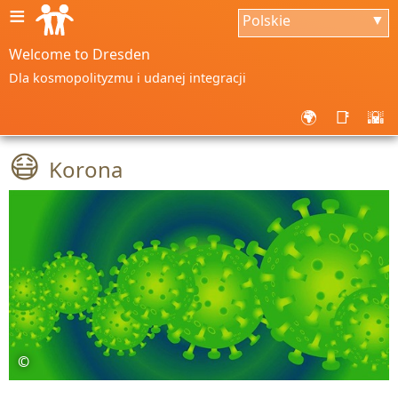
≡
Polskie
▼
Welcome to Dresden
Dla kosmopolityzmu i udanej integracji
🌍
📑
🌇
😷
Korona
©